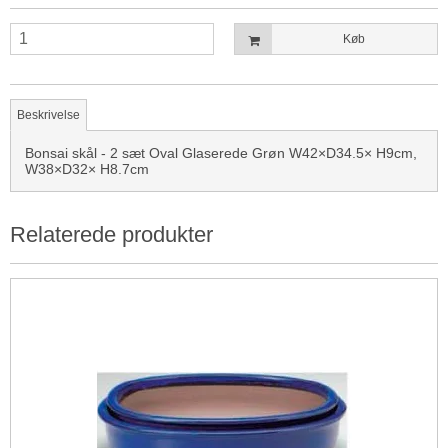
Køb
Beskrivelse
Bonsai skål - 2 sæt Oval Glaserede Grøn W42×D34.5× H9cm,
W38×D32× H8.7cm
Relaterede produkter