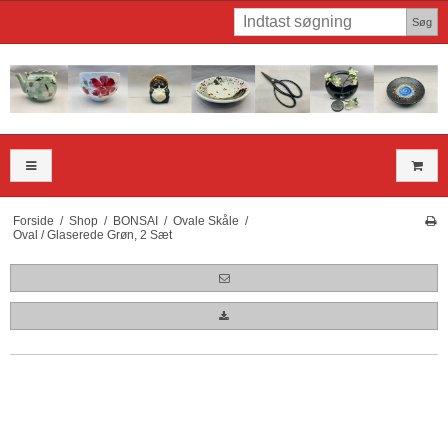
Søg
Forside
/
Shop
/
BONSAI
/
Ovale Skåle
/
Oval / Glaserede Grøn, 2 Sæt