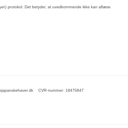
yer) protokol. Det betyder, at uvedkommende ikke kan aflæse
ejapanskehaver.dk
CVR-nummer
:
18475847