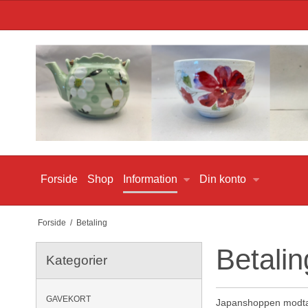
Forside
Shop
Information
Din konto
Forside
/
Betaling
Betalin
Kategorier
GAVEKORT
Japanshoppen modtage