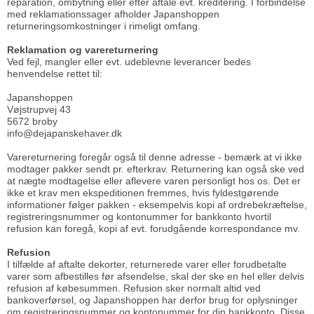
reparation, ombytning eller efter aftale evt. kreditering. I forbindelse
med reklamationssager afholder Japanshoppen
returneringsomkostninger i rimeligt omfang.
Reklamation og varereturnering
Ved fejl, mangler eller evt. udeblevne leverancer bedes
henvendelse rettet til:
Japanshoppen
Vøjstrupvej 43
5672 broby
info@dejapanskehaver.dk
Varereturnering foregår også til denne adresse - bemærk at vi ikke
modtager pakker sendt pr. efterkrav. Returnering kan også ske ved
at nægte modtagelse eller aflevere varen personligt hos os. Det er
ikke et krav men ekspeditionen fremmes, hvis fyldestgørende
informationer følger pakken - eksempelvis kopi af ordrebekræftelse,
registreringsnummer og kontonummer for bankkonto hvortil
refusion kan foregå, kopi af evt. forudgående korrespondance mv.
Refusion
I tilfælde af aftalte dekorter, returnerede varer eller forudbetalte
varer som afbestilles før afsendelse, skal der ske en hel eller delvis
refusion af købesummen. Refusion sker normalt altid ved
bankoverførsel, og Japanshoppen har derfor brug for oplysninger
om registreringsnummer og kontonummer for din bankkonto. Disse